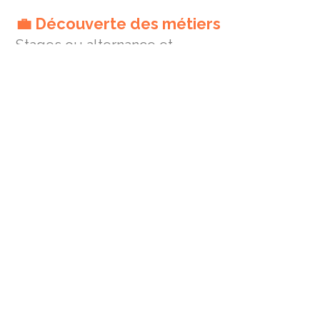
💼 Découverte des métiers
Stages ou alternance et
projets pratiques pour
préparer les élèves à leur
avenir professionnel.
👉
Explorer les métiers
Nos valeurs pédagogiques
Accueil et respect
Aide personnalisée
Ouverture aux autres
Préparation à l’avenir