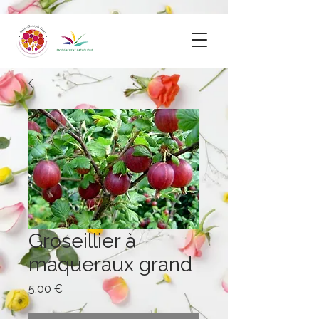
Groseillier à
maqueraux grand
Prix
5,00 €