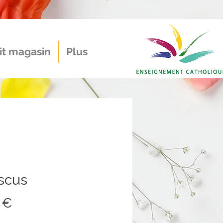
it magasin
Plus
iscus
Prix
 €