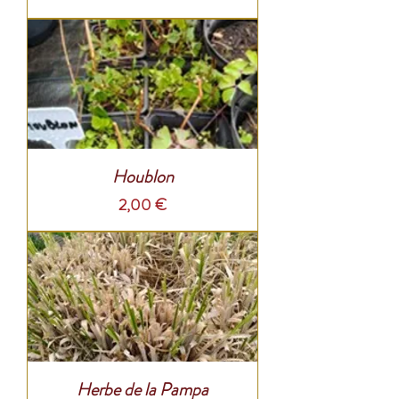
Houblon
Prix
2,00 €
Herbe de la Pampa