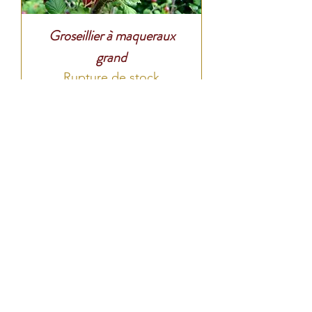
Groseillier à maqueraux
grand
Rupture de stock
Buddleia
Prix
5,00 €