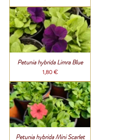
Petunia hybrida Limra Blue
Prix
1,80 €
Petunia hybrida Mini Scarlet