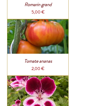
Romarin grand
Prix
5,00 €
Tomate ananas
Prix
2,00 €