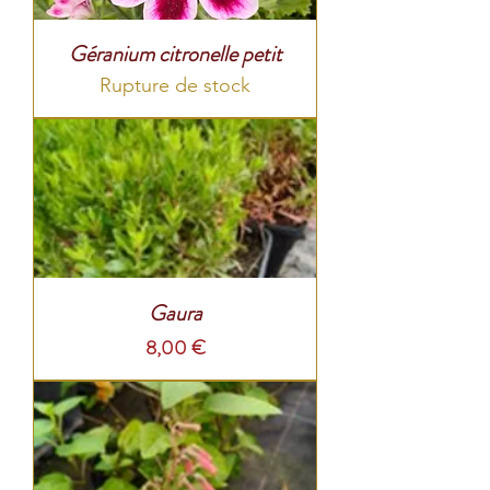
Géranium citronelle petit
Rupture de stock
Gaura
Prix
8,00 €