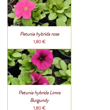
Petunia hybrida rose
Prix
1,80 €
Petunia hybrida Limra
Burgundy
Prix
1,80 €