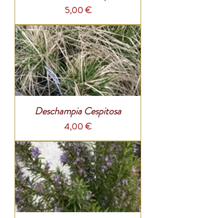
Prix
5,00 €
Deschampia Cespitosa
Prix
4,00 €